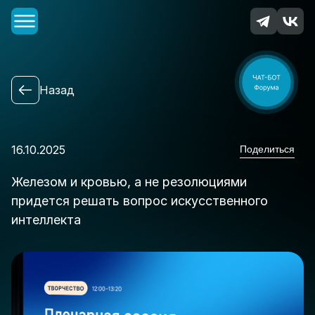
Главная
Назад
О Форуме
Спикеры
Программа
16.10.2025
Поделиться
Организаторы и партнеры
Новости
Железом и кровью, а не резолюциями
Контакты
придется решать вопрос искусственного
интеллекта