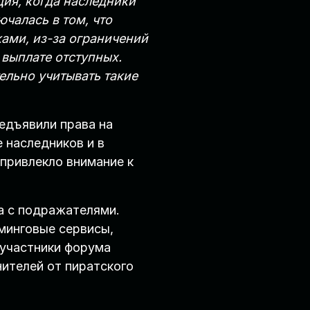
ция, когда наследники
чалась в том, что
ами, из-за ограничений
 выплате отступных.
льно учитывать такие
едъявили права на
 наследников и в
привлекло внимание к
а с подражателями.
минговые сервисы,
 участники форума
ителей от пиратского