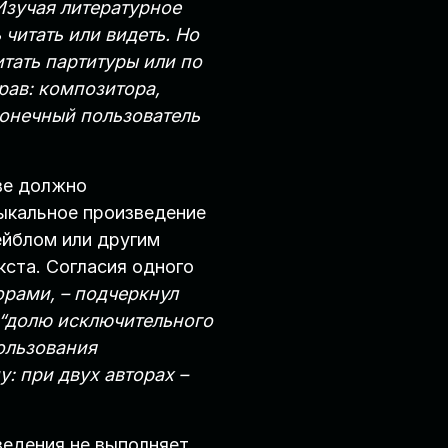
зучая литературное
читать или видеть. Но
тать партитуры или по
рав: композитора,
конечный пользователь
ве должно
зыкальное произведение
ейблом или другим
кста. Согласия одного
орами, – подчеркнул
 “долю исключительного
пользования
: при двух авторах –
ведения не выполняет