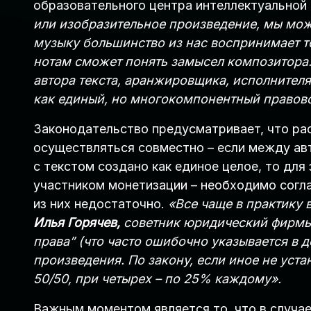
образовательного центра интеллектуальной с
или изобразительное произведение, мы може
музыку большинство из нас воспринимает то
нотам сможет понять замысел композитора.
автора текста, аранжировщика, исполнителя
как единый, но многокомпонентный правово
Законодательство предусматривает, что р
осуществляться совместно – если между ав
с текстом создано как единое целое, то для
участником монетизации – необходимо соглас
из них недостаточно.
«Все чаще в практику 
Илья Горячев,
советник юридический фирмы 
права” (что часто ошибочно указывается в 
произведения. По закону, если иное не уста
50/50, при четырех – по 25% каждому».
Важным моментом является то, что в случае