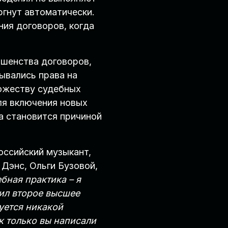
ргнут автоматически.
ия договоров, когда
ршенства договоров,
ывались права на
ножеству судебных
ля включения новых
а становится причиной
оссийский музыкант,
Дэнс, Ольги Бузовой,
ебная практика – я
чил второе высшее
буется никакой
к только вы написали