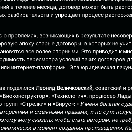
ний в течение месяца, договор может быть расто
ых разбирательств и упрощает процесс расторжен
с о проблемах, возникающих в результате несове
фровую эпоху старые договоры, в которых не учит
тановятся все более спорными. Это приводит к м
ходимость пересмотра условий таких договоров д
г или интернет-платформы. Эта юридическая лакун
ава поделился
Леонид Величковский,
советский и р
 «Биоконструктор», «Технология», продюсер Лады 
р групп «Стрелки» и «Вирус»: «
У меня богатая суд
 авторскими и смежными правами, и по сути полу
этому могу сказать: чтобы стать автором, не тре
томатически в момент создания произведения. Ка