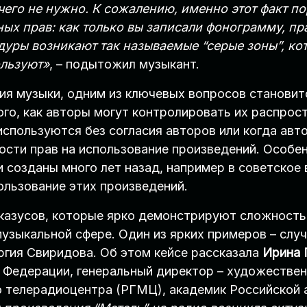
ичего не нужно. К сожалению, именно этот факт 
х прав: как только вы записали фонограмму, прав
дуры возникают так называемые “серые зоны”, ко
ользуют»
, – подытожил музыкант.
ния музыки, одним из ключевых вопросов станови
ого, как авторы могут контролировать их распрос
используются без согласия авторов или когда авт
ости прав на использование произведений. Особен
созданы много лет назад, например в советское в
ользование этих произведений.
 казусов, которые ярко демонстрируют сложность
узыкальной сфере. Один из ярких примеров – случ
гия Свиридова. Об этом кейсе рассказала
Ирина 
 Федерации, генеральный директор – художестве
о телерадиоцентра (РГМЦ), академик Российской 