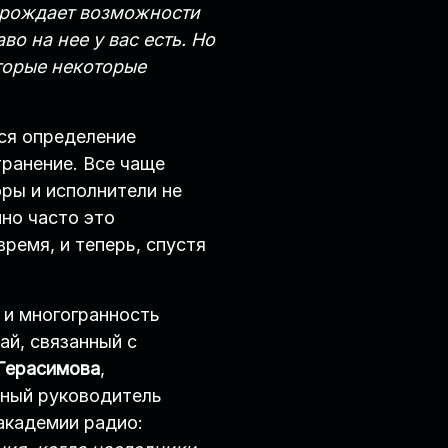
порождает возможности
о на нее у вас есть. Но
торые некоторые
тся определение
транение. Все чаще
оры и исполнители не
но часто это
ремя, и теперь, спустя
 и многогранность
ай, связанный с
Герасимова
,
нный руководитель
академии радио: