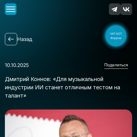
Главная
Назад
О Форуме
Спикеры
Программа
10.10.2025
Поделиться
Организаторы и партнеры
Новости
Дмитрий Коннов: «Для музыкальной
Контакты
индустрии ИИ станет отличным тестом на
талант»